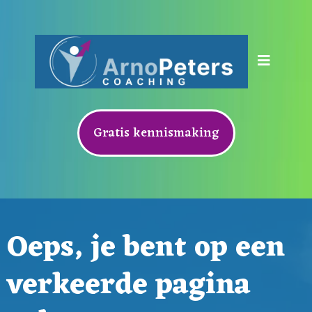
Gratis kennismaking
Oeps, je bent op een
verkeerde pagina