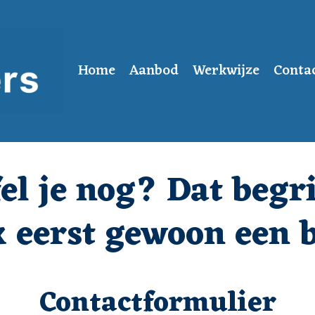
Home
Aanbod
Werkwijze
Conta
el je nog? Dat begri
 eerst gewoon een b
Contactformulier