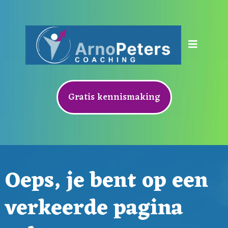
Gratis kennismaking
Oeps, je bent op een
verkeerde pagina