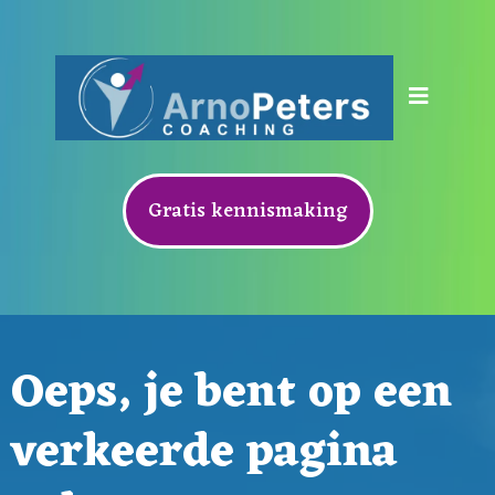
Gratis kennismaking
Oeps, je bent op een
verkeerde pagina