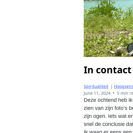
In contact
Spiritualiteit
|
Hoogsensi
•
June 11, 2024
5 min r
Deze ochtend heb ik 
zien van zijn foto’s 
zijn ogen. Iets wat e
snel de conclusie dat
Ik waag er eens een 