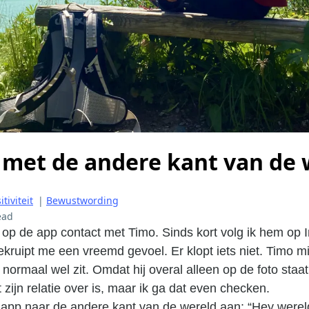
 met de andere kant van de 
tiviteit
|
Bewustwording
ead
op de app contact met Timo. Sinds kort volg ik hem op I
bekruipt me een vreemd gevoel. Er klopt iets niet. Timo m
r normaal wel zit. Omdat hij overal alleen op de foto staat,
 zijn relatie over is, maar ik ga dat even checken.
app naar de andere kant van de wereld aan: “Hey wereld