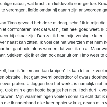
chtige natuur, wat kracht en liefdevolle energie toe. Krach
n te verdragen, liefde omdat hij daarin zijn antwoorden g
van Timo gevoeld heb deze middag, schrijf ik in mijn digi
iet confronteren met dat wat hij zelf heel goed weet. Ik
er bij elkaar zijn. Dan zal ik hem mijn verslagje laten l
t ver naast kan zitten. Ik voel dat het weerzien met hem
Maar het gaat ook intens worden dat voel ik nu al. Maar w
kaar. Stiekem kijk ik er dan ook naar uit om Timo weer te
f, hoe ik ‘in iemand kan kruipen’. Ik kan letterlijk voele
en obstakel, het gaat overal onderdoor of dwars doorhee
over praten. Uitleggen hoe het werkt, is namelijk niet m
lg. Ook mijn eigen hoofd begrijpt het niet. Toch durf ik v
rtrouwen. Mijn waarnemingen voelen soms zo echt dat ik
n die ik naderhand elke keer opnieuw krijg, geven mijn v