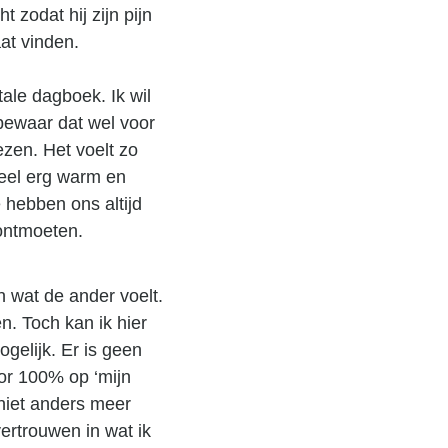
t zodat hij zijn pijn
aat vinden.
tale dagboek. Ik wil
 bewaar dat wel voor
ezen. Het voelt zo
 heel erg warm en
e hebben ons altijd
 ontmoeten.
n wat de ander voelt.
n. Toch kan ik hier
ogelijk. Er is geen
oor 100% op ‘mijn
 niet anders meer
ertrouwen in wat ik