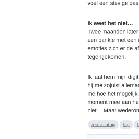
voel een stevige bas
Ik weet het niet…
Twee maanden later 
een bankje met een m
emoties zich er de a
tegengekomen.
Ik laat hem mijn dig
hij me zojuist allema
me hoe het mogelijk is
moment mee aan het s
niet… Maar wederom k
zesde zintuig
hsp