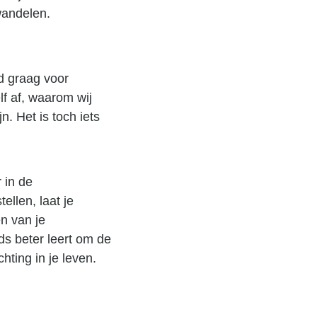
wandelen.
jd graag voor
elf af, waarom wij
. Het is toch iets
 in de
ellen, laat je
en van je
eds beter leert om de
hting in je leven.